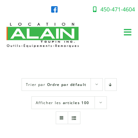
Skip
to
450-471-4604
content
Tog
Nav
Accueil
Équipement en location
Trier par
Ordre par défault
Gaz propane
Afficher les
articles 100
Succursales