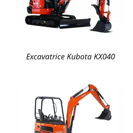
APERÇU
Excavatrice Kubota KX040
APERÇU