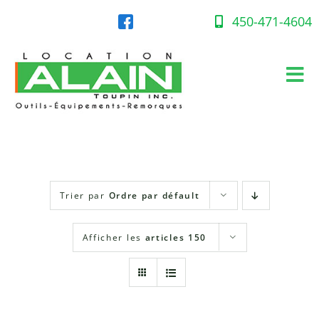
Skip
to
450-471-4604
content
Tog
Nav
Accueil
Équipement en location
Trier par
Ordre par défault
Gaz propane
Afficher les
articles 150
Succursales