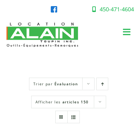
Skip
to
450-471-4604
content
Tog
Nav
Accueil
Équipement en location
Trier par
Évaluation
Gaz propane
Afficher les
articles 150
Succursales