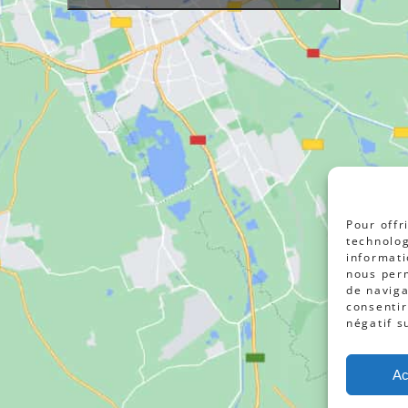
Pour offr
technolog
informati
nous perm
de naviga
consentir
négatif s
Ac