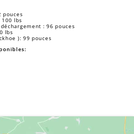
:
2 pouces
1 100 lbs
 déchargement : 96 pouces
0 lbs
ckhoe ): 99 pouces
ponibles: