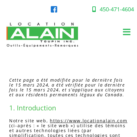
Skip
to
450-471-4604
content
Tog
Nav
Accueil
Équipement en location
Cette page a été modifiée pour la dernière fois
le 15 mars 2024, a été vérifiée pour la dernière
Gaz propane
fois le 15 mars 2024, et s’applique aux citoyens
et aux résidents permanents légaux du Canada.
1. Introduction
Succursales
Notre site web,
https://www.locationalain.com
(ci-après : « le site web ») utilise des témoins
et autres technologies liées (par
simplification, toutes ces technologies sont