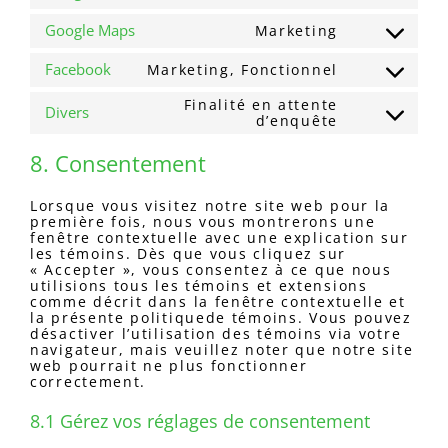
google-
to
fonts
Google Maps
Marketing
service
Consent
google-
to
recaptcha
Facebook
Marketing, Fonctionnel
service
Consent
google-
to
maps
Finalité en attente
service
Divers
Consent
d’enquête
facebook
to
service
8. Consentement
divers
Lorsque vous visitez notre site web pour la
première fois, nous vous montrerons une
fenêtre contextuelle avec une explication sur
les témoins. Dès que vous cliquez sur
« Accepter », vous consentez à ce que nous
utilisions tous les témoins et extensions
comme décrit dans la fenêtre contextuelle et
la présente politiquede témoins. Vous pouvez
désactiver l’utilisation des témoins via votre
navigateur, mais veuillez noter que notre site
web pourrait ne plus fonctionner
correctement.
8.1 Gérez vos réglages de consentement