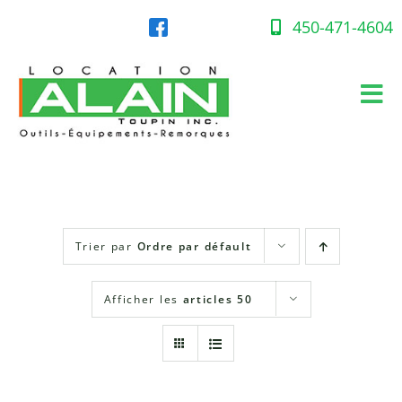
Skip
to
450-471-4604
content
Tog
Nav
Accueil
Équipement en location
Trier par
Ordre par défault
Gaz propane
Afficher les
articles 50
Succursales