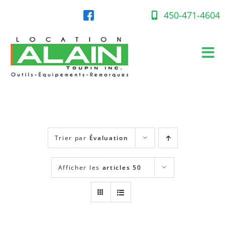
Skip
to
450-471-4604
content
Tog
Nav
Accueil
Équipement en location
Trier par
Évaluation
Gaz propane
Afficher les
articles 50
Succursales