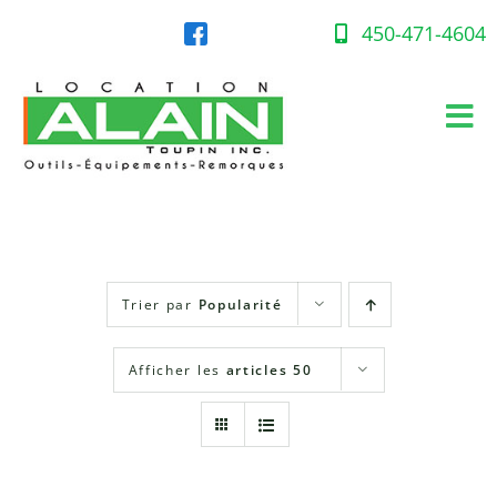
Skip
to
450-471-4604
content
Tog
Nav
Accueil
Équipement en location
Trier par
Popularité
Gaz propane
Afficher les
articles 50
Succursales